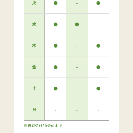
火
●
-
●
水
●
●
-
木
●
-
●
金
●
-
●
土
●
-
●
日
-
-
-
最終受付30分前まで