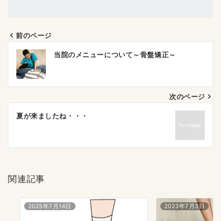
前のページ
投
当院のメニューについて～骨盤矯正～
稿
ナ
次のページ
ビ
ゲ
夏が来ましたね・・・
ー
シ
ョ
関連記事
ン
2025年7月14日
2023年7月3日