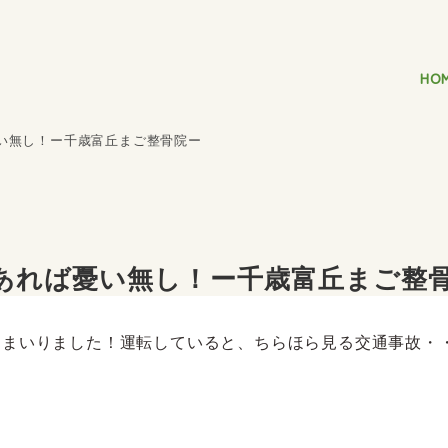
HO
い無し！ー千歳富丘まご整骨院ー
あれば憂い無し！ー千歳富丘まご整
てまいりました！運転していると、ちらほら見る交通事故・
！