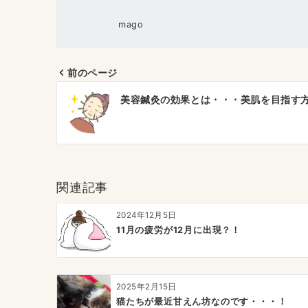
mago
前のページ
投
美容鍼灸の効果とは・・・美肌を目指す
稿
ナ
ビ
ゲ
関連記事
ー
2024年12月5日
シ
11月の疲労が12月に出現？！
ョ
ン
2025年2月15日
猫たちが最近甘えん坊なのです・・・！