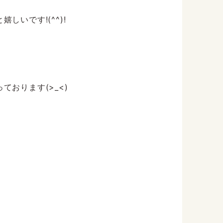
いです!(^^)!
おります(>_<)