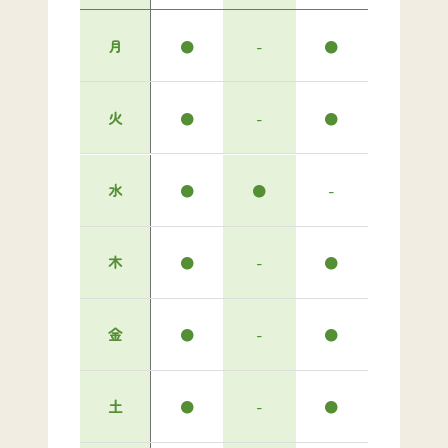
月
●
-
●
火
●
-
●
水
●
●
-
木
●
-
●
金
●
-
●
土
●
-
●