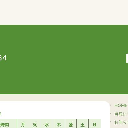
34
HOME
間
当院に
お知ら
療時間
月
火
水
木
金
土
日