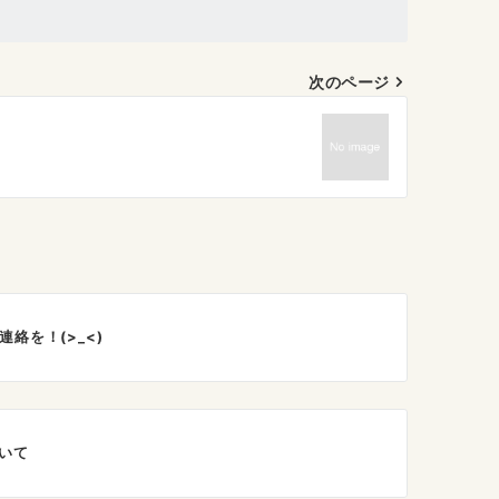
次のページ
絡を！(>_<)
ついて