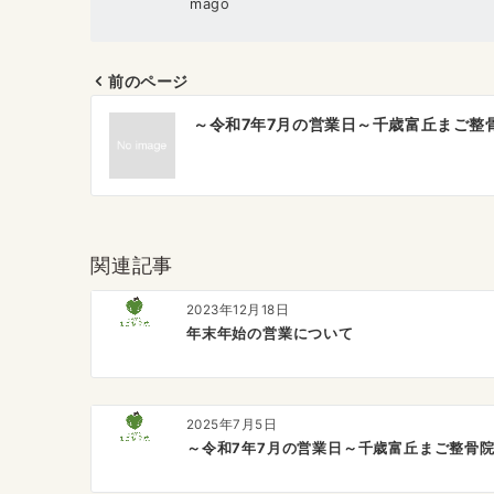
mago
前のページ
投
～令和7年7月の営業日～千歳富丘まご整
稿
ナ
ビ
ゲ
関連記事
ー
2023年12月18日
シ
年末年始の営業について
ョ
ン
2025年7月5日
～令和7年7月の営業日～千歳富丘まご整骨