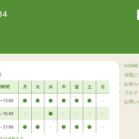
34
HOME
間
当院に
お知ら
療時間
月
火
水
木
金
土
日
ブログ
0〜
13:00
●
●
●
●
●
●
-
お問い
0～
15:00
-
-
●
-
-
-
-
0～
21:00
●
●
-
●
●
●
-
付30分前まで