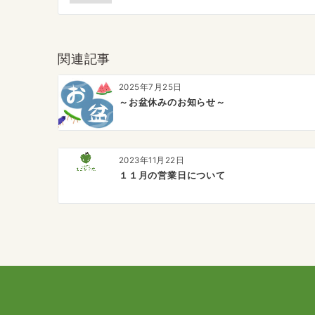
ナ
ビ
ゲ
関連記事
ー
2025年7月25日
シ
～お盆休みのお知らせ～
ョ
ン
2023年11月22日
１１月の営業日について