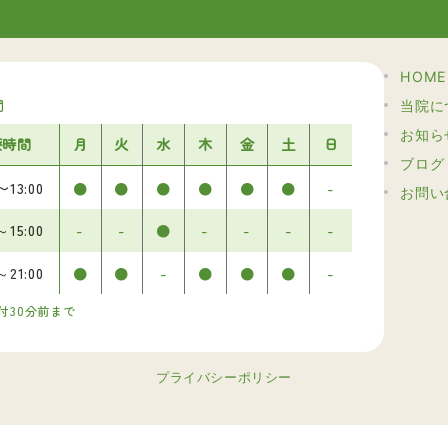
HOME
間
当院に
お知ら
療時間
月
火
水
木
金
土
日
ブログ
0〜
13:00
●
●
●
●
●
●
-
お問い
0～
15:00
-
-
●
-
-
-
-
0～
21:00
●
●
-
●
●
●
-
付30分前まで
プライバシーポリシー