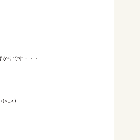
ばかりです・・・
>_<)