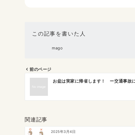
この記事を書いた人
mago
前のページ
投
お盆は実家に帰省します！ ー交通事故
稿
ナ
ビ
ゲ
関連記事
ー
2025年3月4日