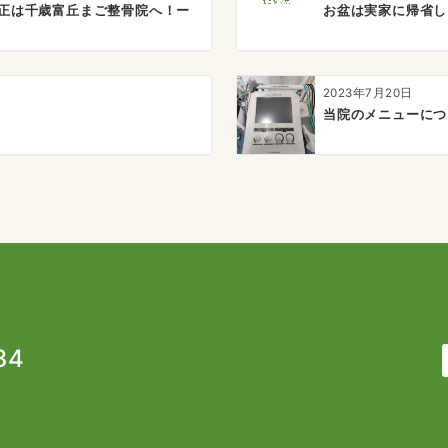
正は千歳富丘まご整骨院へ！ー
お盆は実家に帰省し
2023年7月20日
当院のメニューにつ
34