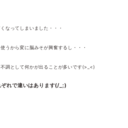
どくなってしまいました・・・
を使うから変に脳みそが興奮するし・・・
調として何かが出ることが多いです(>_<)
れで違いはあります(/_;)