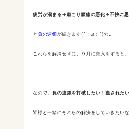
疲労が溜まる→肩こり腰痛の悪化→不快に
と
負の連鎖
が続きます(´；ω；`)ｳｯ…
これらを解消せずに、９月に突入をすると
なので、
負の連鎖を打破したい！癒された
皆様と一緒にそれらの解決をしていきたいなと思